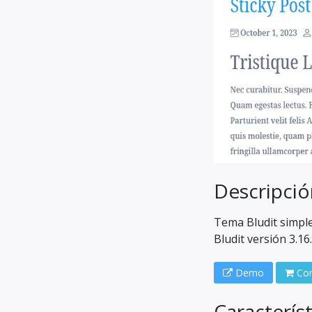
Descripció
Tema Bludit simpl
Bludit versión 3.16.
Demo
Com
Característ