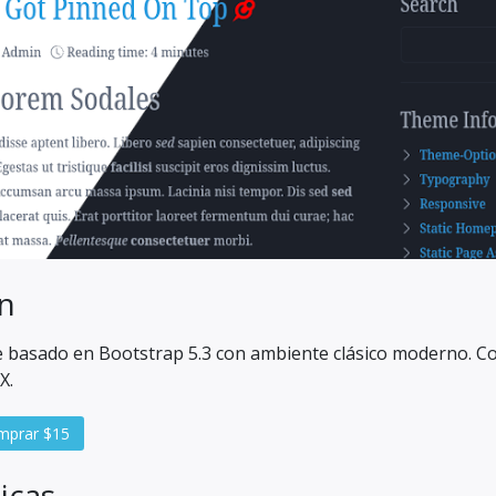
n
e basado en Bootstrap 5.3 con ambiente clásico moderno. C
X.
prar $15
icas